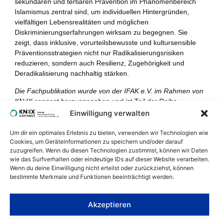
sekundären und tertiären Prävention im Phänomenbereich
Islamismus zentral sind, um individuellen Hintergründen,
vielfältigen Lebensrealitäten und möglichen
Diskriminierungserfahrungen wirksam zu begegnen. Sie
zeigt, dass inklusive, vorurteilsbewusste und kultursensible
Präventionsstrategien nicht nur Radikalisierungsrisiken
reduzieren, sondern auch Resilienz, Zugehörigkeit und
Deradikalisierung nachhaltig stärken.
Die Fachpublikation
wurde von der IFAK e.V. im R
ahmen von
KN:IX connect herausgegeben
und ist Teil der Reihe
„Impulse zur Demokratieförderung und
Einwilligung verwalten
Islamismusprävention“.
Um dir ein optimales Erlebnis zu bieten, verwenden wir Technologien wie
Cookies, um Geräteinformationen zu speichern und/oder darauf
zuzugreifen. Wenn du diesen Technologien zustimmst, können wir Daten
wie das Surfverhalten oder eindeutige IDs auf dieser Website verarbeiten.
Jetzt lesen
Wenn du deine Einwilligung nicht erteilst oder zurückziehst, können
bestimmte Merkmale und Funktionen beeinträchtigt werden.
Akzeptieren