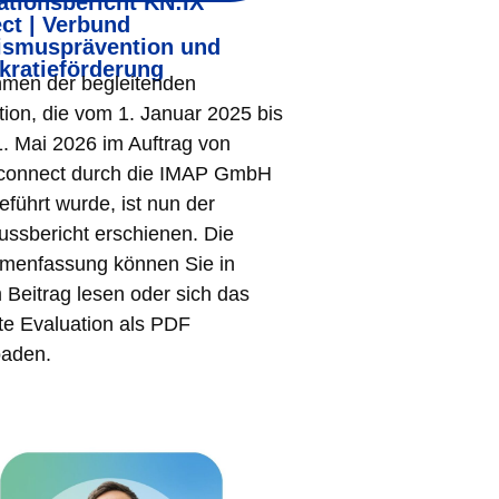
ationsbericht KN:IX
ct | Verbund
ismusprävention und
ratieförderung
men der begleitenden
tion, die vom 1. Januar 2025 bis
. Mai 2026 im Auftrag von
connect durch die IMAP GmbH
eführt wurde, ist nun der
ussbericht erschienen. Die
enfassung können Sie in
 Beitrag lesen oder sich das
e Evaluation als PDF
aden.