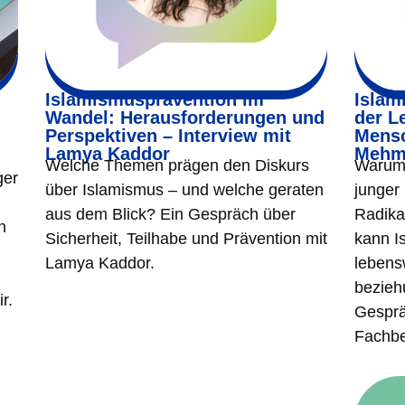
Islamismusprävention im
Islam
Wandel: Herausforderungen und
der L
Perspektiven – Interview mit
Mensc
Lamya Kaddor
Mehm
Welche Themen prägen den Diskurs
Warum 
ger
über Islamismus – und welche geraten
junger
aus dem Blick? Ein Gespräch über
Radika
n
Sicherheit, Teilhabe und Prävention mit
kann I
Lamya Kaddor.
lebens
bezieh
r.
Gesprä
Fachbe