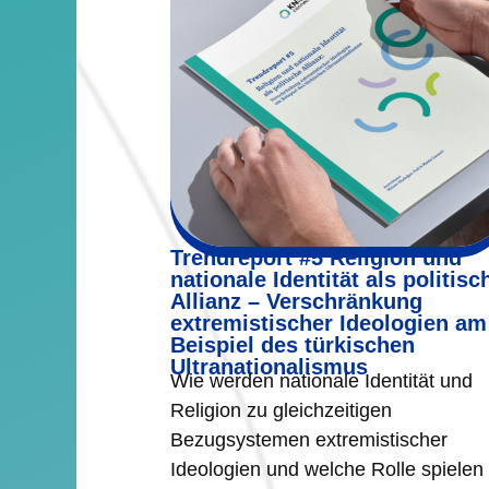
Trendreport #5 Religion und
nationale Identität als politisc
Allianz – Verschränkung
extremistischer Ideologien am
Beispiel des türkischen
Ultranationalismus
Wie werden nationale Identität und
Religion zu gleichzeitigen
Bezugsystemen extremistischer
Ideologien und welche Rolle spielen