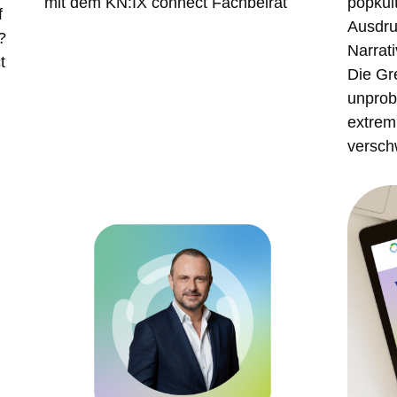
mit dem KN:IX connect Fachbeirat
popkult
f
Ausdru
?
Narrat
t
Die Gr
unprob
extrem
versc