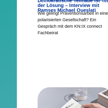
Demokratische Teilhabe ist Tei
der Lösung – Interview mit
Ramses Michael Oueslati
Wie gelingt Präventionsarbeit in eine
polarisierten Gesellschaft? Ein
Gespräch mit dem KN:IX connect
Fachbeirat