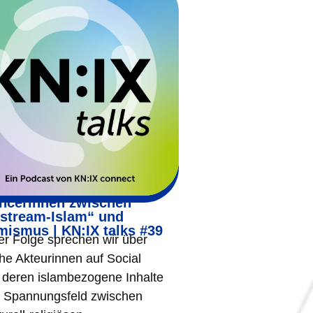
encerinnen zwischen
stream-Islam“ und
mismus | KN:IX talks #39
ser Folge sprechen wir über
che Akteurinnen auf Social
 deren islambezogene Inhalte
m Spannungsfeld zwischen