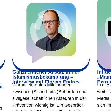
Ganzheitlicher Ansatz in der
Influ
Islamismusbekämpfung –
„Main
Interview mit Florian Endres
Extre
Warum ein gutes Miteinander
In die
it
zwischen (Sicherheits-)Behörden und
weibli
zivilgesellschaftlichen Akteuren in der
Media,
Prävention wichtig ist: Ein Gespräch
sich i
d