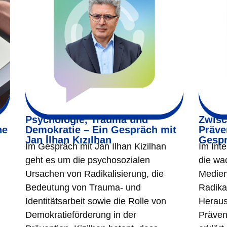
Psychologie, Trauma und
Zwisc
he
Demokratie – Ein Gespräch mit
Präve
Jan İlhan Kızılhan
Gespr
Im Gespräch mit Jan Ilhan Kizilhan
Im Inte
geht es um die psychosozialen
die wa
Ursachen von Radikalisierung, die
Medien 
Bedeutung von Trauma- und
Radika
Identitätsarbeit sowie die Rolle von
Heraus
Demokratieförderung in der
Präven