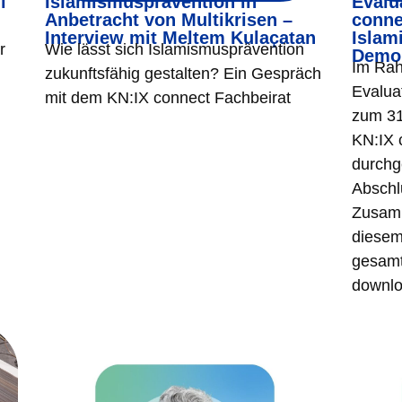
l
Islamismusprävention in
Evalu
Anbetracht von Multikrisen –
conne
Interview mit Meltem Kulaçatan
Islam
r
Wie lässt sich Islamismusprävention
Demok
Im Rah
zukunftsfähig gestalten? Ein Gespräch
Evalua
mit dem KN:IX connect Fachbeirat
zum 31
KN:IX 
durchg
Abschl
Zusamm
diesem
gesamt
downlo