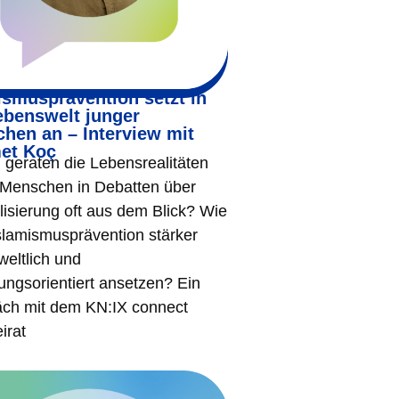
ismusprävention setzt in
ebenswelt junger
hen an – Interview mit
et Koç
geraten die Lebensrealitäten
 Menschen in Debatten über
lisierung oft aus dem Blick? Wie
slamismusprävention stärker
weltlich und
ungsorientiert ansetzen? Ein
ch mit dem KN:IX connect
irat