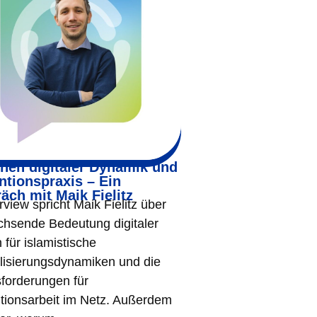
hen digitaler Dynamik und
ntionspraxis – Ein
äch mit Maik Fielitz
rview spricht Maik Fielitz über
chsende Bedeutung digitaler
für islamistische
lisierungsdynamiken und die
forderungen für
tionsarbeit im Netz. Außerdem