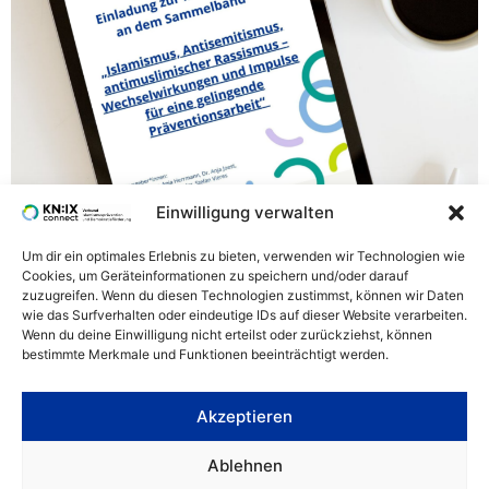
Einwilligung verwalten
Der geplante Sammelband beleuchtet diese
Um dir ein optimales Erlebnis zu bieten, verwenden wir Technologien wie
Herausforderungen interdisziplinär und entwickelt
Cookies, um Geräteinformationen zu speichern und/oder darauf
zuzugreifen. Wenn du diesen Technologien zustimmst, können wir Daten
Impulse für eine wirksame Präventionsarbeit,
wie das Surfverhalten oder eindeutige IDs auf dieser Website verarbeiten.
phänomenübergreifend und -spezifisch.
Wenn du deine Einwilligung nicht erteilst oder zurückziehst, können
Wir laden Wissenschaftlerinnen und Praktikerinnen ein,
bestimmte Merkmale und Funktionen beeinträchtigt werden.
theoretische, empirische oder praxisorientierte Beiträge
einzureichen.
Akzeptieren
Weiter
→
Ablehnen